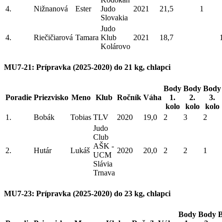
4.
Nižnanová
Ester
Judo
2021
21,5
1
Slovakia
Judo
4.
Riečičiarová
Tamara
Klub
2021
18,7
Kolárovo
MU7-21: Prípravka (2025-2020) do 21 kg, chlapci
Body
Body
Body
Poradie
Priezvisko
Meno
Klub
Ročník
Váha
1.
2.
3.
kolo
kolo
kolo
1.
Bobák
Tobias
TLV
2020
19,0
2
3
2
Judo
Club
AŠK -
2.
Hutár
Lukáš
2020
20,0
2
2
1
UCM
Slávia
Trnava
MU7-23: Prípravka (2025-2020) do 23 kg, chlapci
Body
Body