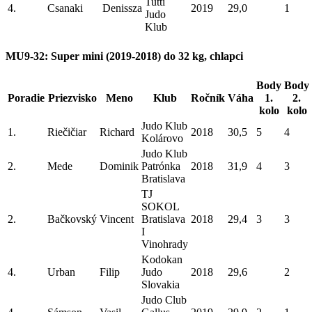
Tutti
4.
Csanaki
Denissza
2019
29,0
1
Judo
Klub
MU9-32: Super mini (2019-2018) do 32 kg, chlapci
Body
Body
Poradie
Priezvisko
Meno
Klub
Ročník
Váha
1.
2.
kolo
kolo
Judo Klub
1.
Riečičiar
Richard
2018
30,5
5
4
Kolárovo
Judo Klub
2.
Mede
Dominik
Patrónka
2018
31,9
4
3
Bratislava
TJ
SOKOL
2.
Bačkovský
Vincent
Bratislava
2018
29,4
3
3
I
Vinohrady
Kodokan
4.
Urban
Filip
Judo
2018
29,6
2
Slovakia
Judo Club