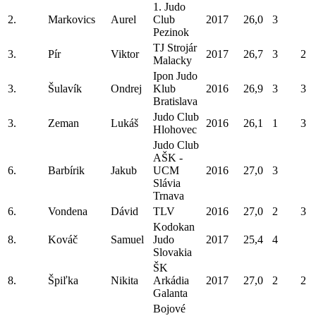
1. Judo
2.
Markovics
Aurel
Club
2017
26,0
3
Pezinok
TJ Strojár
3.
Pír
Viktor
2017
26,7
3
2
Malacky
Ipon Judo
3.
Šulavík
Ondrej
Klub
2016
26,9
3
3
Bratislava
Judo Club
3.
Zeman
Lukáš
2016
26,1
1
3
Hlohovec
Judo Club
AŠK -
6.
Barbírik
Jakub
UCM
2016
27,0
3
Slávia
Trnava
6.
Vondena
Dávid
TLV
2016
27,0
2
3
Kodokan
8.
Kováč
Samuel
Judo
2017
25,4
4
Slovakia
ŠK
8.
Špiľka
Nikita
Arkádia
2017
27,0
2
2
Galanta
Bojové