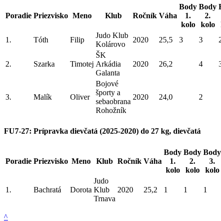
Body
Body
Poradie
Priezvisko
Meno
Klub
Ročník
Váha
1.
2.
kolo
kolo
Judo Klub
1.
Tóth
Filip
2020
25,5
3
3
Kolárovo
ŠK
2.
Szarka
Timotej
Arkádia
2020
26,2
4
Galanta
Bojové
športy a
3.
Malík
Oliver
2020
24,0
2
sebaobrana
Rohožník
FU7-27: Prípravka dievčatá (2025-2020) do 27 kg, dievčatá
Body
Body
Body
Poradie
Priezvisko
Meno
Klub
Ročník
Váha
1.
2.
3.
kolo
kolo
kolo
Judo
1.
Bachratá
Dorota
Klub
2020
25,2
1
1
1
Trnava
^