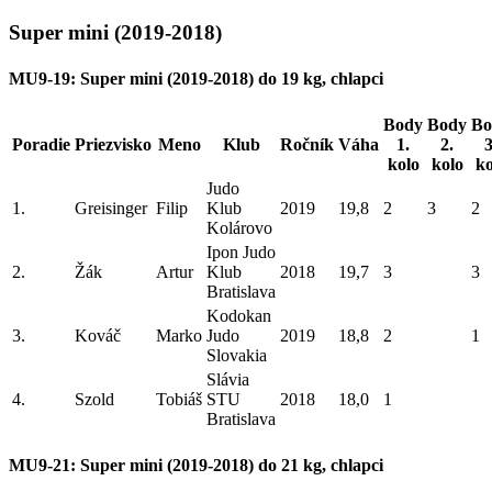
Super mini (2019-2018)
MU9-19: Super mini (2019-2018) do 19 kg, chlapci
Body
Body
Bo
Poradie
Priezvisko
Meno
Klub
Ročník
Váha
1.
2.
3
kolo
kolo
ko
Judo
1.
Greisinger
Filip
Klub
2019
19,8
2
3
2
Kolárovo
Ipon Judo
2.
Žák
Artur
Klub
2018
19,7
3
3
Bratislava
Kodokan
3.
Kováč
Marko
Judo
2019
18,8
2
1
Slovakia
Slávia
4.
Szold
Tobiáš
STU
2018
18,0
1
Bratislava
MU9-21: Super mini (2019-2018) do 21 kg, chlapci