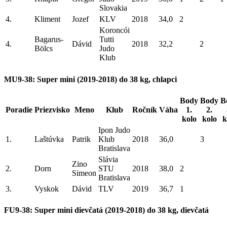
Slovakia
4.
Kliment
Jozef
KLV
2018
34,0
2
Koroncói
Bagarus-
Tutti
4.
Dávid
2018
32,2
2
Bölcs
Judo
Klub
MU9-38: Super mini (2019-2018) do 38 kg, chlapci
Body
Body
B
Poradie
Priezvisko
Meno
Klub
Ročník
Váha
1.
2.
kolo
kolo
k
Ipon Judo
1.
Laštúvka
Patrik
Klub
2018
36,0
3
Bratislava
Slávia
Zino
2.
Dorn
STU
2018
38,0
2
Simeon
Bratislava
3.
Vyskok
Dávid
TLV
2019
36,7
1
FU9-38: Super mini dievčatá (2019-2018) do 38 kg, dievčatá