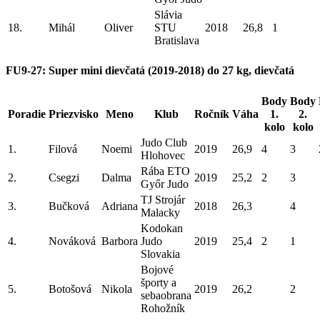
Slávia
18.
Mihál
Oliver
STU
2018
26,8
1
Bratislava
FU9-27: Super mini dievčatá (2019-2018) do 27 kg, dievčatá
Body
Body
Poradie
Priezvisko
Meno
Klub
Ročník
Váha
1.
2.
kolo
kolo
Judo Club
1.
Filová
Noemi
2019
26,9
4
3
Hlohovec
Rába ETO
2.
Csegzi
Dalma
2019
25,2
2
3
Győr Judo
TJ Strojár
3.
Bučková
Adriana
2018
26,3
4
Malacky
Kodokan
4.
Nováková
Barbora
Judo
2019
25,4
2
1
Slovakia
Bojové
športy a
5.
Botošová
Nikola
2019
26,2
2
sebaobrana
Rohožník