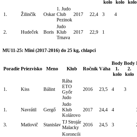
kolo
kolo
kolo
1. Judo
1.
Žilinčík
Oskar
Club
2017
22,4
3
4
Pezinok
Judo
2.
Hudeček
Boris
Klub
2017
22,9
1
Trnava
MU11-25: Mini (2017-2016) do 25 kg, chlapci
Body
Body
Poradie
Priezvisko
Meno
Klub
Ročník
Váha
1.
2.
kolo
kolo
Rába
ETO
1.
Kiss
Bálint
2016
23,5
4
3
Győr
Judo
Judo
1.
Navrátil
Gergő
Klub
2017
24,4
4
Kolárovo
TJ Strojár
3.
Matlovič
Stanislav
2016
24,5
3
Malacky
Koroncói