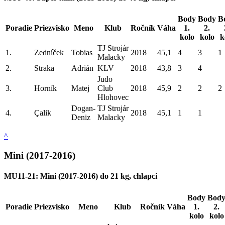
Body
Body
B
Poradie
Priezvisko
Meno
Klub
Ročník
Váha
1.
2.
kolo
kolo
k
TJ Strojár
1.
Zedníček
Tobias
2018
45,1
4
3
1
Malacky
2.
Straka
Adrián
KLV
2018
43,8
3
4
Judo
3.
Horník
Matej
Club
2018
45,9
2
2
2
Hlohovec
Dogan-
TJ Strojár
4.
Çalik
2018
45,1
1
1
Deniz
Malacky
^
Mini (2017-2016)
MU11-21: Mini (2017-2016) do 21 kg, chlapci
Body
Bod
Poradie
Priezvisko
Meno
Klub
Ročník
Váha
1.
2.
kolo
kolo