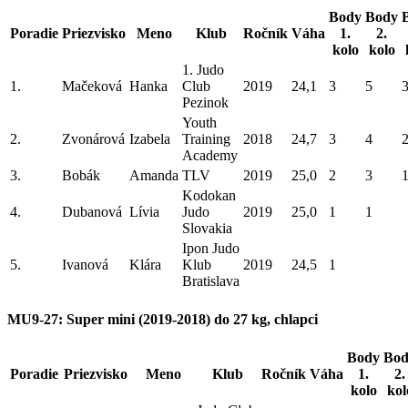
Body
Body
Poradie
Priezvisko
Meno
Klub
Ročník
Váha
1.
2.
kolo
kolo
1. Judo
1.
Mačeková
Hanka
Club
2019
24,1
3
5
Pezinok
Youth
2.
Zvonárová
Izabela
Training
2018
24,7
3
4
Academy
3.
Bobák
Amanda
TLV
2019
25,0
2
3
Kodokan
4.
Dubanová
Lívia
Judo
2019
25,0
1
1
Slovakia
Ipon Judo
5.
Ivanová
Klára
Klub
2019
24,5
1
Bratislava
MU9-27: Super mini (2019-2018) do 27 kg, chlapci
Body
Bod
Poradie
Priezvisko
Meno
Klub
Ročník
Váha
1.
2.
kolo
kol