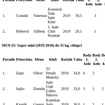
kolo
kolo
Koroncói
Tutti
1.
Csanaki
Vanessza
2019
30,5
3
Judo
Klub
1. Judo
2.
Pileková
Alžbeta
Club
2019
29,1
1
Pezinok
MU9-35: Super mini (2019-2018) do 35 kg, chlapci
Body
Body
B
Poradie
Priezvisko
Meno
Klub
Ročník
Váha
1.
2.
kolo
kolo
k
TJ
1.
Zajac
Oliver
Strojár
2018
34,9
4
3
Malacky
Judo
Club
2.
Sajko
Damián
2019
33,0
3
1
2
Gallus
Štúrovo
Kodokan
3.
Knapík
Gregor
Judo
2019
36,0
1
2
1