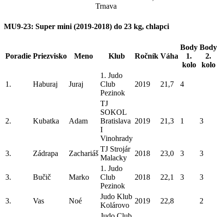
Trnava
MU9-23: Super mini (2019-2018) do 23 kg, chlapci
Body
Body
Poradie
Priezvisko
Meno
Klub
Ročník
Váha
1.
2.
kolo
kolo
1. Judo
1.
Haburaj
Juraj
Club
2019
21,7
4
Pezinok
TJ
SOKOL
2.
Kubatka
Adam
Bratislava
2019
21,3
1
3
I
Vinohrady
TJ Strojár
3.
Zádrapa
Zachariáš
2018
23,0
3
3
Malacky
1. Judo
3.
Bučič
Marko
Club
2018
22,1
3
3
Pezinok
Judo Klub
3.
Vas
Noé
2019
22,8
2
Kolárovo
Judo Club