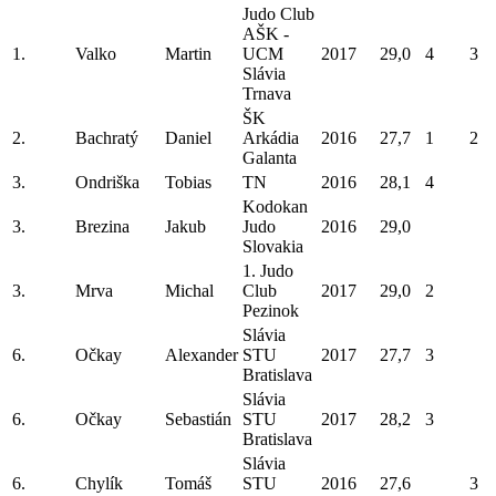
Judo Club
AŠK -
1.
Valko
Martin
UCM
2017
29,0
4
3
Slávia
Trnava
ŠK
2.
Bachratý
Daniel
Arkádia
2016
27,7
1
2
Galanta
3.
Ondriška
Tobias
TN
2016
28,1
4
Kodokan
3.
Brezina
Jakub
Judo
2016
29,0
Slovakia
1. Judo
3.
Mrva
Michal
Club
2017
29,0
2
Pezinok
Slávia
6.
Očkay
Alexander
STU
2017
27,7
3
Bratislava
Slávia
6.
Očkay
Sebastián
STU
2017
28,2
3
Bratislava
Slávia
6.
Chylík
Tomáš
STU
2016
27,6
3