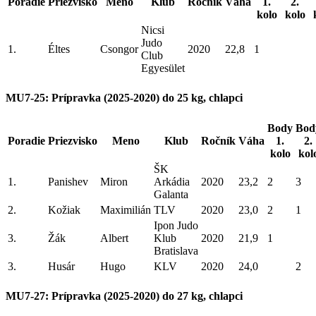
Poradie
Priezvisko
Meno
Klub
Ročník
Váha
1.
2.
kolo
kolo
Nicsi
Judo
1.
Éltes
Csongor
2020
22,8
1
Club
Egyesület
MU7-25: Prípravka (2025-2020) do 25 kg, chlapci
Body
Bod
Poradie
Priezvisko
Meno
Klub
Ročník
Váha
1.
2.
kolo
kol
ŠK
1.
Panishev
Miron
Arkádia
2020
23,2
2
3
Galanta
2.
Kožiak
Maximilián
TLV
2020
23,0
2
1
Ipon Judo
3.
Žák
Albert
Klub
2020
21,9
1
Bratislava
3.
Husár
Hugo
KLV
2020
24,0
2
MU7-27: Prípravka (2025-2020) do 27 kg, chlapci