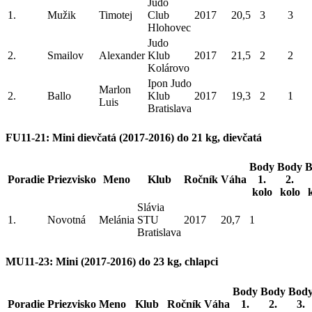
Judo
1.
Mužik
Timotej
Club
2017
20,5
3
3
Hlohovec
Judo
2.
Smailov
Alexander
Klub
2017
21,5
2
2
Kolárovo
Ipon Judo
Marlon
2.
Ballo
Klub
2017
19,3
2
1
Luis
Bratislava
FU11-21: Mini dievčatá (2017-2016) do 21 kg, dievčatá
Body
Body
B
Poradie
Priezvisko
Meno
Klub
Ročník
Váha
1.
2.
kolo
kolo
Slávia
1.
Novotná
Melánia
STU
2017
20,7
1
Bratislava
MU11-23: Mini (2017-2016) do 23 kg, chlapci
Body
Body
Bod
Poradie
Priezvisko
Meno
Klub
Ročník
Váha
1.
2.
3.