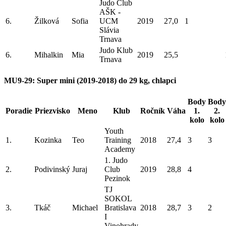
Judo Club
AŠK -
6.
Žilková
Sofia
UCM
2019
27,0
1
Slávia
Trnava
Judo Klub
6.
Mihalkin
Mia
2019
25,5
Trnava
MU9-29: Super mini (2019-2018) do 29 kg, chlapci
Body
Body
Poradie
Priezvisko
Meno
Klub
Ročník
Váha
1.
2.
kolo
kolo
Youth
1.
Kozinka
Teo
Training
2018
27,4
3
3
Academy
1. Judo
2.
Podivinský
Juraj
Club
2019
28,8
4
Pezinok
TJ
SOKOL
3.
Tkáč
Michael
Bratislava
2018
28,7
3
2
I
Vinohrady