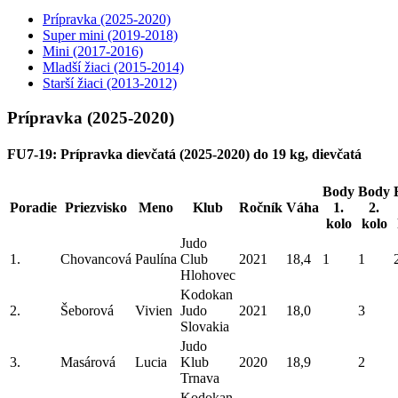
Prípravka (2025-2020)
Super mini (2019-2018)
Mini (2017-2016)
Mladší žiaci (2015-2014)
Starší žiaci (2013-2012)
Prípravka (2025-2020)
FU7-19: Prípravka dievčatá (2025-2020) do 19 kg, dievčatá
Body
Body
Poradie
Priezvisko
Meno
Klub
Ročník
Váha
1.
2.
kolo
kolo
Judo
1.
Chovancová
Paulína
Club
2021
18,4
1
1
Hlohovec
Kodokan
2.
Šeborová
Vivien
Judo
2021
18,0
3
Slovakia
Judo
3.
Masárová
Lucia
Klub
2020
18,9
2
Trnava
Kodokan