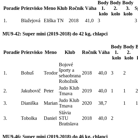
Body
Body
Body
Poradie
Priezvisko
Meno
Klub
Ročník
Váha
1.
2.
3.
S
kolo
kolo
kolo
1.
Blažejová
Eliška
TN
2018
41,0
3
3
MU9-42: Super mini (2019-2018) do 42 kg, chlapci
Body
Body
Poradie
Priezvisko
Meno
Klub
Ročník
Váha
1.
2.
kolo
kolo
Bojové
športy a
1.
Bohuš
Teodor
2018
40,0
3
2
sebaobrana
Rohožník
Judo Klub
2.
Jakubovič
Peter
2019
40,0
1
1
2
Trnava
Judo Klub
3.
Dianiška
Marian
2020
38,7
1
1
Trnava
Slávia
3.
Tobolka
Daniel
STU
2018
40,0
2
Bratislava
MU9-46: Super mini (2019-2018) do 46 kg, chlapci