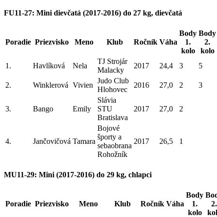
FU11-27: Mini dievčatá (2017-2016) do 27 kg, dievčatá
Body
Body
Poradie
Priezvisko
Meno
Klub
Ročník
Váha
1.
2.
kolo
kolo
TJ Strojár
1.
Havlíková
Nela
2017
24,4
3
5
Malacky
Judo Club
2.
Winklerová
Vivien
2016
27,0
2
3
Hlohovec
Slávia
3.
Bango
Emily
STU
2017
27,0
2
Bratislava
Bojové
športy a
4.
Jančovičová
Tamara
2017
26,5
1
sebaobrana
Rohožník
MU11-29: Mini (2017-2016) do 29 kg, chlapci
Body
Bo
Poradie
Priezvisko
Meno
Klub
Ročník
Váha
1.
2.
kolo
ko