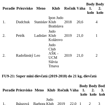
Body
Body
Poradie
Priezvisko
Meno
Klub
Ročník
Váha
1.
2.
kolo
kolo
Ipon Judo
1.
Dudchuk
Stanislav
Klub
2018
20,6
4
Bratislava
Judo
2.
Petrík
Ladislav
Klub
2019
21,0
1
Kolárovo
Judo
Club
AŠK -
2.
Radošinský
Leo
2019
21,0
2
UCM
Slávia
Trnava
FU9-21: Super mini dievčatá (2019-2018) do 21 kg, dievčatá
Body
Body
Bod
Poradie
Priezvisko
Meno
Klub
Ročník
Váha
1.
2.
3.
kolo
kolo
kol
Judo
1.
Ihászová
Barbora
Klub
2019
22,0
1
2
3