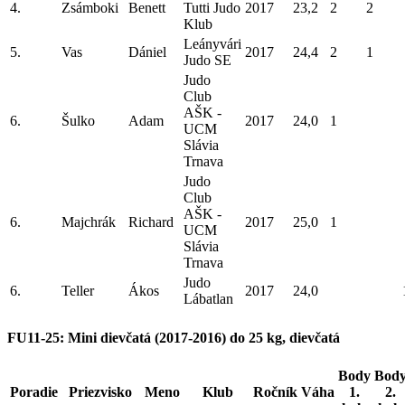
4.
Zsámboki
Benett
Tutti Judo
2017
23,2
2
2
Klub
Leányvári
5.
Vas
Dániel
2017
24,4
2
1
Judo SE
Judo
Club
AŠK -
6.
Šulko
Adam
2017
24,0
1
UCM
Slávia
Trnava
Judo
Club
AŠK -
6.
Majchrák
Richard
2017
25,0
1
UCM
Slávia
Trnava
Judo
6.
Teller
Ákos
2017
24,0
Lábatlan
FU11-25: Mini dievčatá (2017-2016) do 25 kg, dievčatá
Body
Bod
Poradie
Priezvisko
Meno
Klub
Ročník
Váha
1.
2.