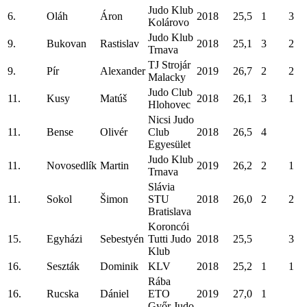
Judo Klub
6.
Oláh
Áron
2018
25,5
1
3
Kolárovo
Judo Klub
9.
Bukovan
Rastislav
2018
25,1
3
2
Trnava
TJ Strojár
9.
Pír
Alexander
2019
26,7
2
2
Malacky
Judo Club
11.
Kusy
Matúš
2018
26,1
3
1
Hlohovec
Nicsi Judo
11.
Bense
Olivér
Club
2018
26,5
4
Egyesület
Judo Klub
11.
Novosedlík
Martin
2019
26,2
2
1
Trnava
Slávia
11.
Sokol
Šimon
STU
2018
26,0
2
2
Bratislava
Koroncói
15.
Egyházi
Sebestyén
Tutti Judo
2018
25,5
3
Klub
16.
Seszták
Dominik
KLV
2018
25,2
1
1
Rába
16.
Rucska
Dániel
ETO
2019
27,0
1
Győr Judo