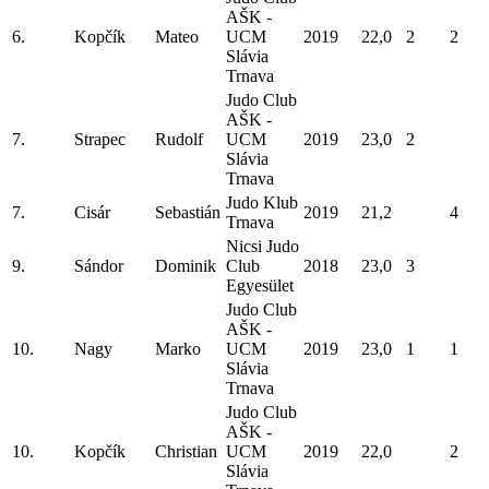
AŠK -
6.
Kopčík
Mateo
UCM
2019
22,0
2
2
Slávia
Trnava
Judo Club
AŠK -
7.
Strapec
Rudolf
UCM
2019
23,0
2
Slávia
Trnava
Judo Klub
7.
Cisár
Sebastián
2019
21,2
4
Trnava
Nicsi Judo
9.
Sándor
Dominik
Club
2018
23,0
3
Egyesület
Judo Club
AŠK -
10.
Nagy
Marko
UCM
2019
23,0
1
1
Slávia
Trnava
Judo Club
AŠK -
10.
Kopčík
Christian
UCM
2019
22,0
2
Slávia