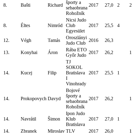
športy a
8.
Bašti
Richard
2017
27,0
2
2
sebaobrana
Rohožník
Nicsi Judo
8.
Éltes
Nimród
Club
2017
25,5
4
Egyesület
Oroszlányi
12.
Végh
Tamás
2016
26,3
Judo Club
Rába ETO
13.
Konyhai
Áron
2017
26,2
1
Győr Judo
TJ
SOKOL
14.
Kucej
Filip
Bratislava
2017
25,5
1
I
Vinohrady
Bojové
športy a
14.
Prokopovych
Davyd
2017
26,2
1
sebaobrana
Rohožník
Ipon Judo
14.
Navrátil
Šimon
Klub
2017
27,0
1
Bratislava
14.
Zbranek
Miroslav
TLV
2017
26,0
1