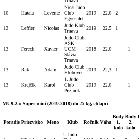
Trnava
Nicsi Judo
10.
Hatala
Levente
Club
2019
22,0
2
Egyesület
Judo Klub
13.
Leffler
Nicolas
2019
22,5
1
Trnava
Judo Club
AŠK -
13.
Ferech
Xavier
UCM
2018
22,0
1
Slávia
Trnava
Judo Club
13.
Rak
Adam
2019
22,3
1
Hlohovec
1. Judo
13.
Krajčík
Karol
Club
2019
22,0
1
Pezinok
MU9-25: Super mini (2019-2018) do 25 kg, chlapci
Body
Body
Poradie
Priezvisko
Meno
Klub
Ročník
Váha
1.
2.
kolo
kolo
1. Judo