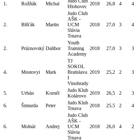
Judo Club
1.
Rožňák
Michal
2018
26,8
4
4
Hlohovec
Judo Club
AŠK -
2.
Blšťák
Martin
UCM
2018
27,0
3
4
Slávia
Trnava
Youth
2.
Práznovský
Dalibor
Training
2018
27,0
3
3
Academy
TJ
SOKOL
4.
Mostovyi
Mark
Bratislava
2019
25,2
2
3
I
Vinohrady
Judo Klub
5.
Urbán
Kornél
2019
26,5
2
3
Kolárovo
Judo Klub
6.
Šimurda
Peter
2018
25,5
2
4
Trnava
Judo Club
AŠK -
6.
Molnár
Andrej
UCM
2018
26,0
4
2
Slávia
Trnava