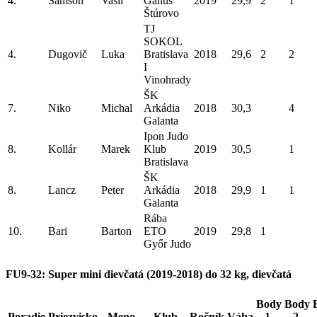
4.
Sámson
Vasil
Gallus
2019
29,9
2
1
Štúrovo
TJ
SOKOL
4.
Dugovič
Luka
Bratislava
2018
29,6
2
2
I
Vinohrady
ŠK
7.
Niko
Michal
Arkádia
2018
30,3
4
Galanta
Ipon Judo
8.
Kollár
Marek
Klub
2019
30,5
1
Bratislava
ŠK
8.
Lancz
Peter
Arkádia
2018
29,9
1
1
Galanta
Rába
10.
Bari
Barton
ETO
2019
29,8
1
Győr Judo
FU9-32: Super mini dievčatá (2019-2018) do 32 kg, dievčatá
Body
Body
Poradie
Priezvisko
Meno
Klub
Ročník
Váha
1.
2.