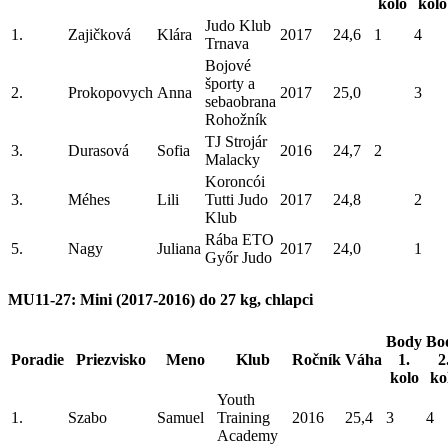
kolo
kolo
Judo Klub
1.
Zajičková
Klára
2017
24,6
1
4
Trnava
Bojové
športy a
2.
Prokopovych
Anna
2017
25,0
3
sebaobrana
Rohožník
TJ Strojár
3.
Durasová
Sofia
2016
24,7
2
Malacky
Koroncói
3.
Méhes
Lili
Tutti Judo
2017
24,8
2
Klub
Rába ETO
5.
Nagy
Juliana
2017
24,0
1
Győr Judo
MU11-27: Mini (2017-2016) do 27 kg, chlapci
Body
Bo
Poradie
Priezvisko
Meno
Klub
Ročník
Váha
1.
2
kolo
ko
Youth
1.
Szabo
Samuel
Training
2016
25,4
3
4
Academy