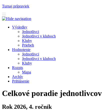
Turnaj prípraviek
V
ýsledky
J
ednotlivci
J
e
dnotlivci v kluboch
K
luby
Priebeh
H
odnotenie
Je
d
notlivci
Jed
n
otlivci v kluboch
K
l
uby
R
ozpis
M
apa
A
rchív
P
rihlásenie
Celkové poradie jednotlivcov
Rok 2026, 4. ročník