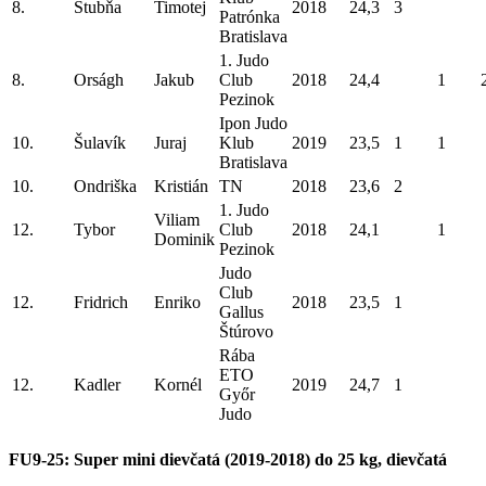
8.
Štubňa
Timotej
2018
24,3
3
Patrónka
Bratislava
1. Judo
8.
Orságh
Jakub
Club
2018
24,4
1
Pezinok
Ipon Judo
10.
Šulavík
Juraj
Klub
2019
23,5
1
1
Bratislava
10.
Ondriška
Kristián
TN
2018
23,6
2
1. Judo
Viliam
12.
Tybor
Club
2018
24,1
1
Dominik
Pezinok
Judo
Club
12.
Fridrich
Enriko
2018
23,5
1
Gallus
Štúrovo
Rába
ETO
12.
Kadler
Kornél
2019
24,7
1
Győr
Judo
FU9-25: Super mini dievčatá (2019-2018) do 25 kg, dievčatá