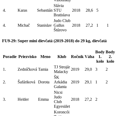
Slávia
4.
Karas
Sebastián
STU
2018
28,6
5
Bratislava
Judo Club
4.
Michač
Stanislav
Gallus
2018
27,2
1
1
Štúrovo
FU9-29: Super mini dievčatá (2019-2018) do 29 kg, dievčatá
Body
Body
Poradie
Priezvisko
Meno
Klub
Ročník
Váha
1.
2.
kolo
kolo
TJ Strojár
1.
Zedníčková
Tamia
2019
29,0
3
2
Malacky
ŠK
2.
Šafáriková
Dorota
Arkádia
2019
29,1
1
2
Galanta
Nicsi
Judo
3.
Heitler
Emma
2018
27,2
2
Club
Egyesület
Koroncói