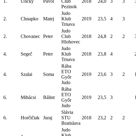
1.
Ulický
Pavol
Club
2018
24,0
3
3
Pezinok
Judo
2.
Chnapko
Matej
Klub
2019
23,5
4
3
Trnava
Judo
2.
Chovanec
Peter
Club
2018
24,8
2
2
Hlohovec
Judo
4.
Segeč
Peter
Klub
2018
23,8
4
Trnava
Rába
ETO
4.
Szalai
Soma
2019
23,6
3
2
Győr
Judo
Rába
ETO
6.
Mihácsi
Bálint
2019
23,5
3
Győr
Judo
Slávia
6.
Horčičiak
Juraj
STU
2018
23,2
2
2
Bratislava
Judo
Klub