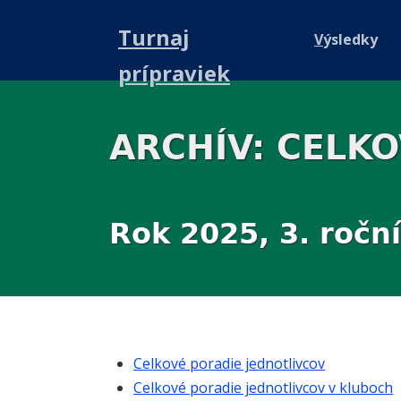
Turnaj
V
ýsledky
prípraviek
ARCHÍV: CELK
Rok 2025, 3. ročn
Celkové poradie jednotlivcov
Celkové poradie jednotlivcov v kluboch