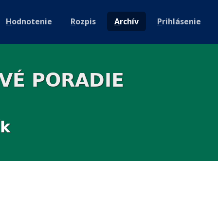
H
odnotenie
R
ozpis
A
rchív
P
rihlásenie
OVÉ PORADIE
ík